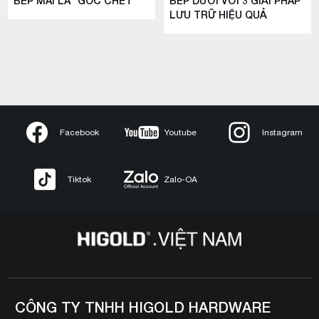
BẾP MÃI LÀ "GÓC CHẾT"
BẾP DƯỚI VỚI 3 GIẢI PHÁP
LƯU TRỮ HIỆU QUẢ
Facebook
Youtube
Instagram
Tiktok
Zalo-OA
CÔNG TY TNHH HIGOLD HARDWARE