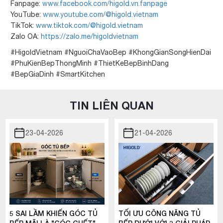
Fanpage:
www.facebook.com/higold.vn.fanpage
YouTube:
www.youtube.com/@higold.vietnam
TikTok:
www.tiktok.com/@higold.vietnam
Zalo OA:
https://zalo.me/higoldvietnam
#HigoldVietnam #NguoiChaVaoBep #KhongGianSongHienDai
#PhuKienBepThongMinh #ThietKeBepBinhDang
#BepGiaDinh #SmartKitchen
TIN LIÊN QUAN
23-04-2026
21-04-2026
5 SAI LẦM KHIẾN GÓC TỦ
TỐI ƯU CÔNG NĂNG TỦ