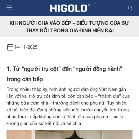
Nhảy
đến
nội
KHI NGƯỜI CHA VÀO BẾP – BIỂU TƯỢNG CỦA SỰ
dung
THAY ĐỔI TRONG GIA ĐÌNH HIỆN ĐẠI
14-11-2025
1. Từ “người trụ cột” đến “người đồng hành”
trong căn bếp
Trong nhiều thập kỷ, hình ảnh người đàn ông Việt Nam gắn
liền với vai trò trụ cột kinh tế, còn căn bếp – “thánh địa” của
những bữa cơm nhà – thường dành cho phụ nữ. Tuy nhiên,
xã hội hiện đại đang chứng kiến một bước chuyển lớn trong
nhận thức: bếp không còn là “lãnh địa của phụ nữ”, mà là
không gian của sự kết nối và sẻ chia.