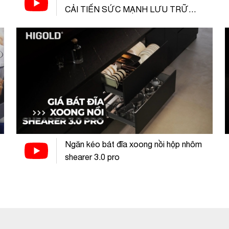
CẢI TIẾN SỨC MẠNH LƯU TRỮ
GÓC TỦ BẾP
Ngăn kéo bát đĩa xoong nồi hộp nhôm
shearer 3.0 pro