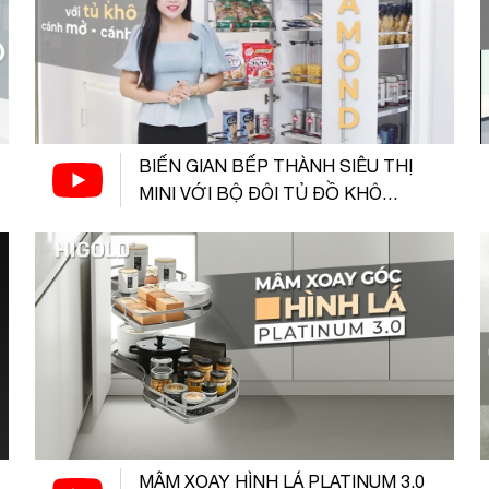
BIẾN GIAN BẾP THÀNH SIÊU THỊ
MINI VỚI BỘ ĐÔI TỦ ĐỒ KHÔ
DIAMOND HIGOLD
MÂM XOAY HÌNH LÁ PLATINUM 3.0