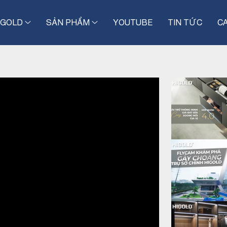
IGOLD
SẢN PHẨM
YOUTUBE
TIN TỨC
C