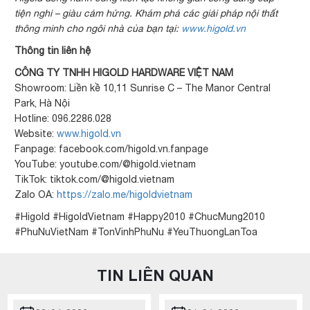
tiện nghi – giàu cảm hứng. Khám phá các giải pháp nội thất
thông minh cho ngôi nhà của bạn tại:
www.higold.vn
Thông tin liên hệ
CÔNG TY TNHH HIGOLD HARDWARE VIỆT NAM
Showroom: Liền kề 10,11 Sunrise C – The Manor Central
Park, Hà Nội
Hotline: 096.2286.028
Website:
www.higold.vn
Fanpage: facebook.com/higold.vn.fanpage
YouTube: youtube.com/@higold.vietnam
TikTok: tiktok.com/@higold.vietnam
Zalo OA:
https://zalo.me/higoldvietnam
#Higold #HigoldVietnam #Happy2010 #ChucMung2010
#PhuNuVietNam #TonVinhPhuNu #YeuThuongLanToa
TIN LIÊN QUAN