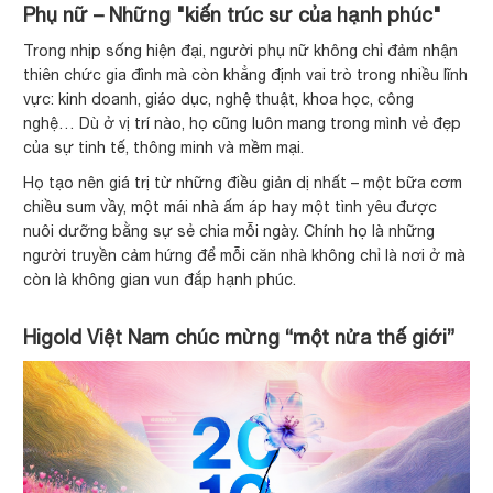
Phụ nữ – Những "kiến trúc sư của hạnh phúc"
Trong nhịp sống hiện đại, người phụ nữ không chỉ đảm nhận
thiên chức gia đình mà còn khẳng định vai trò trong nhiều lĩnh
vực: kinh doanh, giáo dục, nghệ thuật, khoa học, công
nghệ… Dù ở vị trí nào, họ cũng luôn mang trong mình vẻ đẹp
của sự tinh tế, thông minh và mềm mại.
Họ tạo nên giá trị từ những điều giản dị nhất – một bữa cơm
chiều sum vầy, một mái nhà ấm áp hay một tình yêu được
nuôi dưỡng bằng sự sẻ chia mỗi ngày. Chính họ là những
người truyền cảm hứng để mỗi căn nhà không chỉ là nơi ở mà
còn là không gian vun đắp hạnh phúc.
Higold Việt Nam chúc mừng “một nửa thế giới”