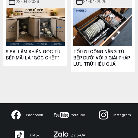
23-04-2026
21-04-2026
5 SAI LẦM KHIẾN GÓC TỦ
TỐI ƯU CÔNG NĂNG TỦ
BẾP MÃI LÀ "GÓC CHẾT"
BẾP DƯỚI VỚI 3 GIẢI PHÁP
LƯU TRỮ HIỆU QUẢ
Facebook
Youtube
Instagram
Tiktok
Zalo-OA