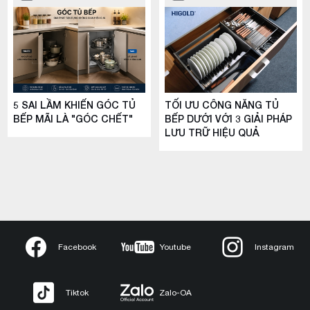
5 SAI LẦM KHIẾN GÓC TỦ
TỐI ƯU CÔNG NĂNG TỦ
BẾP MÃI LÀ "GÓC CHẾT"
BẾP DƯỚI VỚI 3 GIẢI PHÁP
LƯU TRỮ HIỆU QUẢ
Facebook
Youtube
Instagram
Tiktok
Zalo-OA