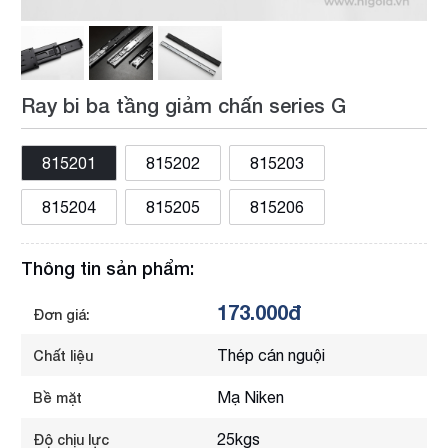
Ray bi ba tầng giảm chấn series G
815201
815202
815203
815204
815205
815206
Thông tin sản phẩm:
173.000đ
Đơn giá:
Thép cán nguội
Chất liệu
Mạ Niken
Bề mặt
25kgs
Độ chịu lực