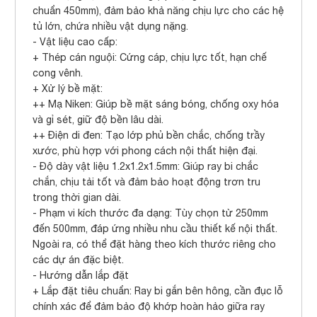
chuẩn 450mm), đảm bảo khả năng chịu lực cho các hệ
tủ lớn, chứa nhiều vật dụng nặng.
- Vật liệu cao cấp:
+ Thép cán nguội: Cứng cáp, chịu lực tốt, hạn chế
cong vênh.
+ Xử lý bề mặt:
++ Mạ Niken: Giúp bề mặt sáng bóng, chống oxy hóa
và gỉ sét, giữ độ bền lâu dài.
++ Điện di đen: Tạo lớp phủ bền chắc, chống trầy
xước, phù hợp với phong cách nội thất hiện đại.
- Độ dày vật liệu 1.2x1.2x1.5mm: Giúp ray bi chắc
chắn, chịu tải tốt và đảm bảo hoạt động trơn tru
trong thời gian dài.
- Phạm vi kích thước đa dạng: Tùy chọn từ 250mm
đến 500mm, đáp ứng nhiều nhu cầu thiết kế nội thất.
Ngoài ra, có thể đặt hàng theo kích thước riêng cho
các dự án đặc biệt.
- Hướng dẫn lắp đặt
+ Lắp đặt tiêu chuẩn: Ray bi gắn bên hông, cần đục lỗ
chính xác để đảm bảo độ khớp hoàn hảo giữa ray