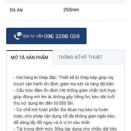
250mm
Độ dài
096 2286 028
Gọi tư vấn:
THÔNG SỐ KỸ THUẬT
MÔ TẢ SẢN PHẨM
- Hai hàng bi thép đặc: Thiết kế bi thép kép giúp ray
trượt vận hành ổn định, giảm ma sát và tăng độ bền.
- Cấu trúc đệm ổn định: Hệ thống giảm chấn tích hợp
giúp đóng mở êm ái, không gây tiếng ồn, kéo dài tuổi
thọ sử dụng lên đến 50.000 lần.
- Cơ chế mở toàn phần: Ba đoạn ray kéo ra hoàn
toàn, cho phép tận dụng tối đa không gian ngăn kéo,
dễ dàng lấy đồ ngay cả ở vị trí sâu nhất.
- Tải trọng định mức 35kg (áp dụng cho chiều dài tiêu