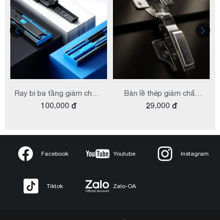
Ray bi ba tầng giảm chấn,
Bản lề thép giảm chấn
100.000 đ
29.000 đ
lo xò kép series G 2.0
góc nhỏ 3 đoạn lực series
G2.0
Facebook
Youtube
Instagram
Tiktok
Zalo-OA