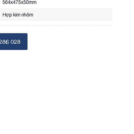
564x475x50mm
Hợp kim nhôm
286 028