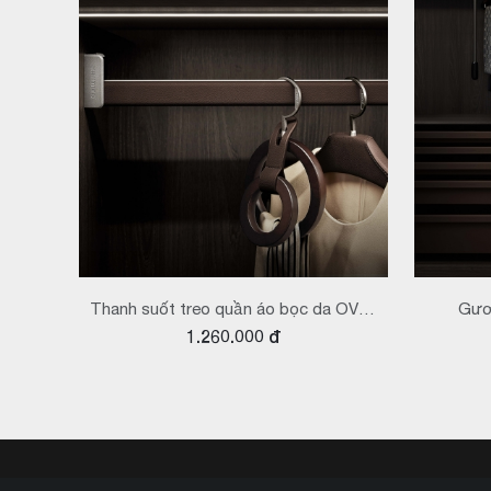
Thanh suốt treo quần áo bọc da OVAL
Gươn
1.260.000 đ
BV