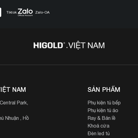
Tiktok
Zalo-OA
IỆT NAM
SẢN PHẨM
entral Park,
Phụ kiện tủ bếp
Phụ kiện tủ áo
ú Nhuận , Hồ
Ray & Bản lề
Khoá cửa
Đèn led tủ