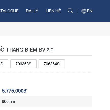
ATALOGUE
ĐẠI LÝ
LIÊN HỆ
EN
Ồ TRANG ĐIỂM BV 2.0
2S
706363S
706364S
5.775.000đ
600mm