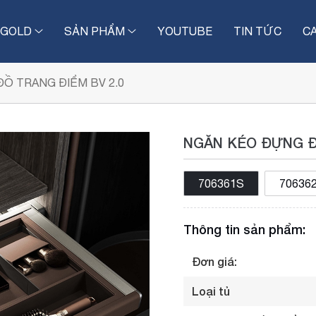
IGOLD
SẢN PHẨM
YOUTUBE
TIN TỨC
C
Ồ TRANG ĐIỂM BV 2.0
NGĂN KÉO ĐỰNG Đ
706361S
70636
Thông tin sản phẩm:
Đơn giá:
Loại tủ