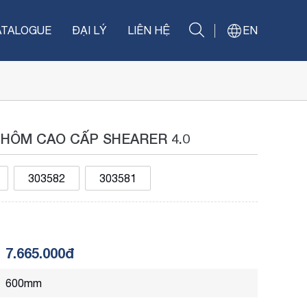
ATALOGUE
ĐẠI LÝ
LIÊN HỆ
EN
NHÔM CAO CẤP SHEARER 4.0
303582
303581
7.665.000đ
600mm