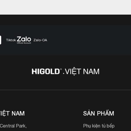
Tiktok
Zalo-OA
IỆT NAM
SẢN PHẨM
entral Park,
Phụ kiện tủ bếp