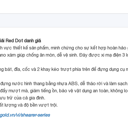
iải Red Dot danh giá
ĩnh vực thiết kế sản phẩm, minh chứng cho sự kết hợp hoàn hảo
o xám giúp chống ăn mòn, dễ vệ sinh. Đáy được xi mạ điện 3 l
ựng bát, đĩa, cốc và 2 khay kéo trượt phía trên để đựng dụng cụ
đựng nước hình thang bằng nhựa ABS, dễ tháo rời và làm sạch, 
o đẩy mượt mà, giảm tiếng ồn, bảo vệ vật dụng an toàn, không lo
ưu trữ của cả gia đình.
t lượng và độ bền vượt trội.
gold.vn/vi/shearer-series