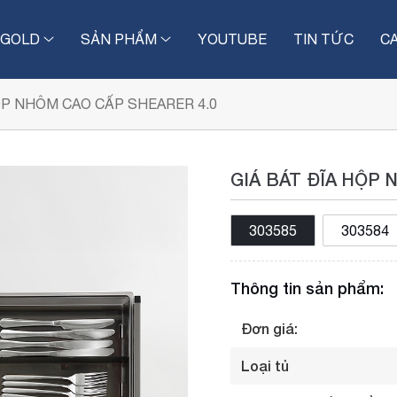
IGOLD
SẢN PHẨM
YOUTUBE
TIN TỨC
C
ỘP NHÔM CAO CẤP SHEARER 4.0
GIÁ BÁT ĐĨA HỘP 
303585
303584
Thông tin sản phẩm:
Đơn giá:
Loại tủ