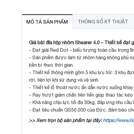
THÔNG SỐ KỸ THUẬT
MÔ TẢ SẢN PHẨM
Giá bát đĩa hộp nhôm Shearer 4.0 – Thiết kế đạt g
- Đạt giải Red Dot – biểu tượng toàn cầu trong l
- Sản phẩm được làm từ nhôm hàng không phủ nan
bền bỉ theo thời gian.
- Thiết kế thông minh gồm 5 khu lưu trữ: 3 khu đ
rời, tiện lợi khi sử dụng và vệ sinh.
- Thiết kế lỗ thoát nước ẩn dẫn nước xuống khay 
- Ray trượt giảm chấn tiên tiến giúp thao tác ké
- Khả năng chịu lực tối đa 30kg, đáp ứng nhu cầu l
- Đạt tiêu chuẩn GS50.000 của Đức, đảm bảo chấ
>> Xem trọn bộ sản phẩm tại đây:
https://www.hi