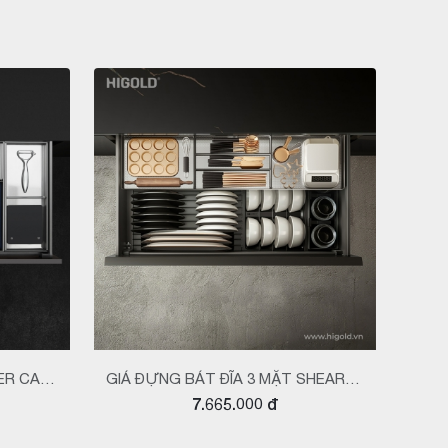
ER CAO
GIÁ ĐỰNG BÁT ĐĨA 3 MẶT SHEARER
KỆ
7.665.000 đ
4.0 PRO