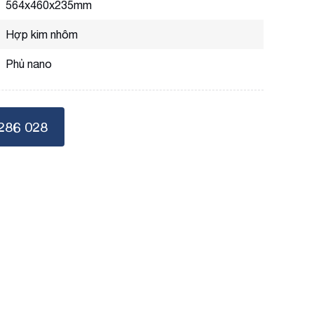
564x460x235mm
Hợp kim nhôm
Phủ nano
286 028