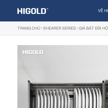
Nhảy
đến
VỀ H
nội
dung
TRANG CHỦ
SHEARER SERIES
GIÁ BÁT ĐĨA H