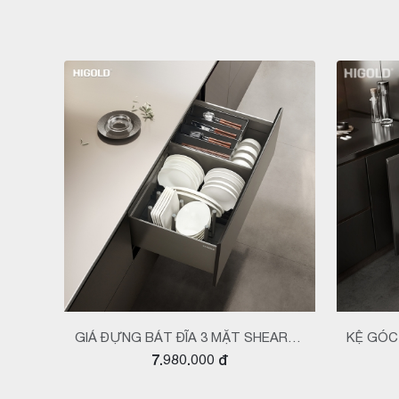
GIÁ ĐỰNG BÁT ĐĨA 3 MẶT SHEARER
KỆ GÓC
7.980.000 đ
4.0 MAX